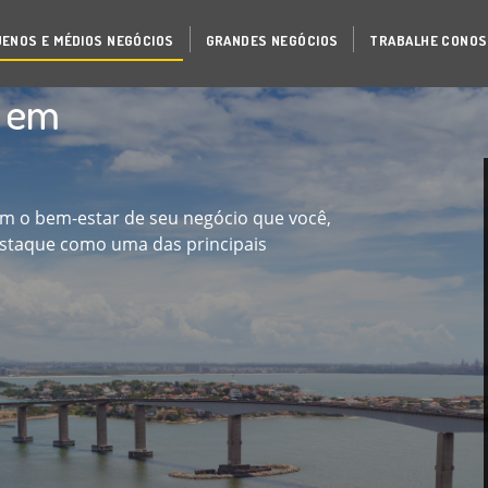
ENOS E MÉDIOS NEGÓCIOS
GRANDES NEGÓCIOS
TRABALHE CONO
a em
 o bem-estar de seu negócio que você,
staque como uma das principais