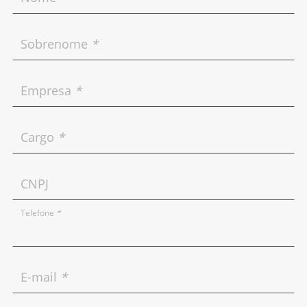
Sobrenome
*
Empresa
*
Cargo
*
CNPJ
Telefone
*
E-mail
*