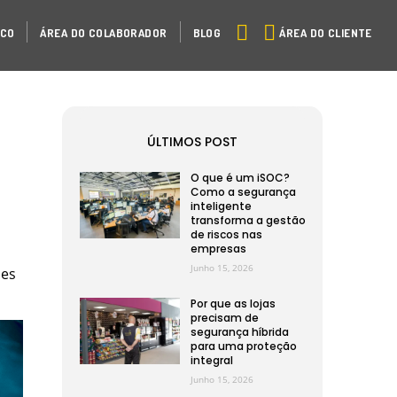
ÁREA DO CLIENTE
SCO
ÁREA DO COLABORADOR
BLOG
ÚLTIMOS POST
O que é um iSOC?
Como a segurança
inteligente
transforma a gestão
de riscos nas
empresas
Junho 15, 2026
ões
Por que as lojas
precisam de
segurança híbrida
para uma proteção
integral
Junho 15, 2026