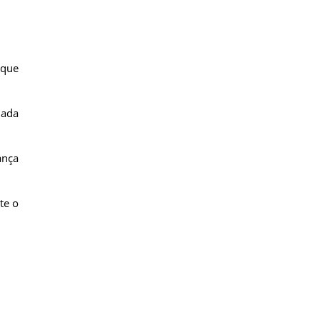
 que
iada
ança
te o
u