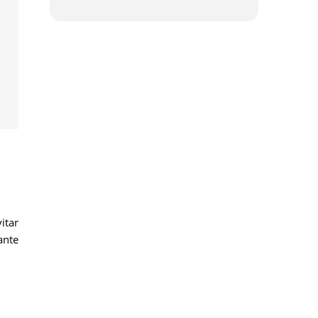
itar
ante