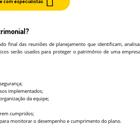
le com especialistas
trimonial?
ado final das reuniões de planejamento que identificam, analis
ógicos serão usados para proteger o patrimônio de uma empres
segurança;
rsos implementados;
organização da equipe;
erem cumpridos;
l para monitorar o desempenho e cumprimento do plano.