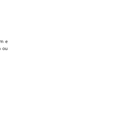
am e
a ou