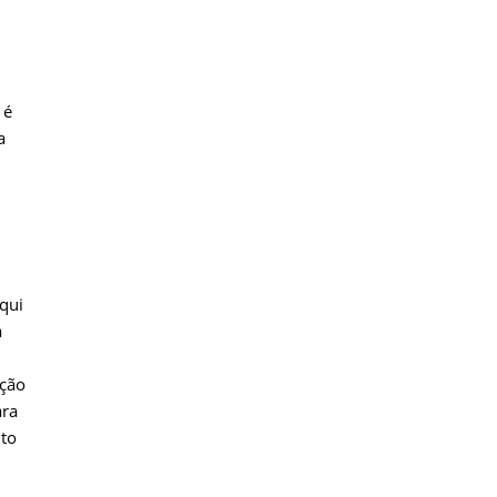
 é
a
qui
a
ação
ara
to