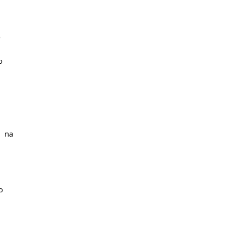
o
o
r na
o